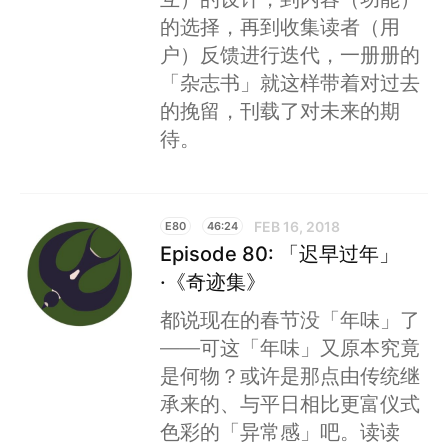
的选择，再到收集读者（用
户）反馈进行迭代，一册册的
「杂志书」就这样带着对过去
的挽留，刊载了对未来的期
待。
FEB 16, 2018
E80
46:24
Episode 80: 「迟早过年」
·《奇迹集》
都说现在的春节没「年味」了
——可这「年味」又原本究竟
是何物？或许是那点由传统继
承来的、与平日相比更富仪式
色彩的「异常感」吧。读读