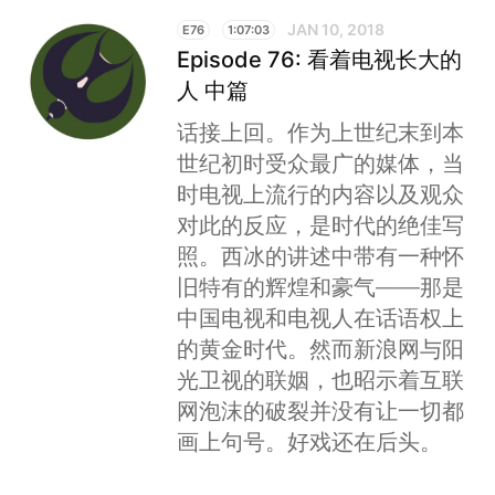
JAN 10, 2018
E76
1:07:03
Episode 76: 看着电视长大的
人 中篇
话接上回。作为上世纪末到本
世纪初时受众最广的媒体，当
时电视上流行的内容以及观众
对此的反应，是时代的绝佳写
照。西冰的讲述中带有一种怀
旧特有的辉煌和豪气——那是
中国电视和电视人在话语权上
的黄金时代。然而新浪网与阳
光卫视的联姻，也昭示着互联
网泡沫的破裂并没有让一切都
画上句号。好戏还在后头。