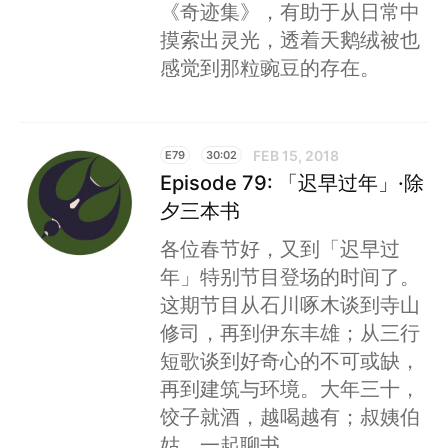
《奇迹集》，有助于从日常中
摸索出灵光，透着天鹅绒被也
感觉到那粒豌豆的存在。
FEB 15, 2018
E79
30:02
Episode 79: 「迟早过年」·除
夕三本书
各位春节好，又到「迟早过
年」特别节目登场的时间了。
这期节目从石川啄木谈到寺山
修司，再到伊东丰雄；从三行
短歌谈到好奇心的不可或缺，
再到建筑与环境。大年三十，
饺子就酒，越喝越有；叔姨伯
姑，一起聊书。