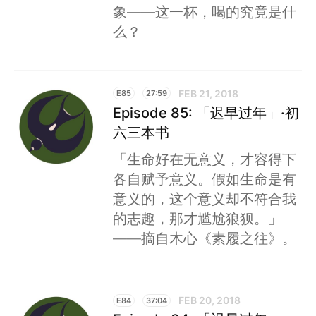
象——这一杯，喝的究竟是什
么？
FEB 21, 2018
E85
27:59
Episode 85: 「迟早过年」·初
六三本书
「生命好在无意义，才容得下
各自赋予意义。假如生命是有
意义的，这个意义却不符合我
的志趣，那才尴尬狼狈。」
——摘自木心《素履之往》。
FEB 20, 2018
E84
37:04