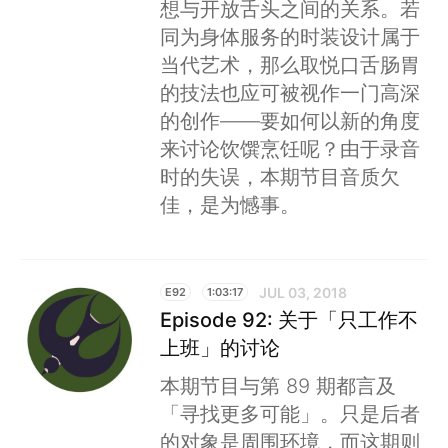
想与开放舌头之间的关系。若
同为身体服务的时装设计属于
当代艺术，那么取悦口舌肠胃
的技法也应可被视作一门高深
的创作——要如何以新的角度
来讨论饮馔烹饪呢？由于录音
时的失误，本期节目音质欠
佳，是为憾事。
JUL 03, 2018
E92
1:03:17
Episode 92: 关于「只工作不
上班」的讨论
本期节目与第 89 期都言及
「寻找更多可能」。只是后者
的对象是周围环境，而这期则