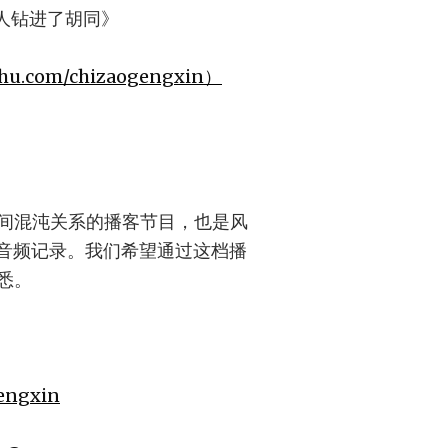
人钻进了胡同》
hihu.com/chizaogengxin）
间混沌关系的播客节目，也是风
奇心的音频记录。我们希望通过这档播
悉。
gengxin