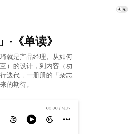
过年」·《单读》
吴琦就是产品经理。从如何
互）的设计，到内容（功
行迭代，一册册的「杂志
来的期待。
00:00
41:37