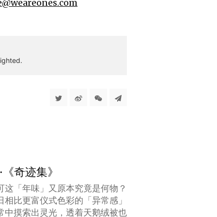
e@weareones.com
ighted.
年」·《奇迹集》
可这「年味」又原本究竟是何物？
日相比更富仪式色彩的「异常感」
常中摸索出灵光，透着天鹅绒被也