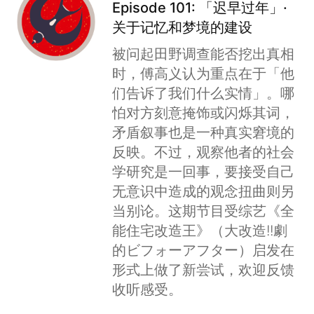
Episode 101: 「迟早过年」·
关于记忆和梦境的建设
被问起田野调查能否挖出真相
时，傅高义认为重点在于「他
们告诉了我们什么实情」。哪
怕对方刻意掩饰或闪烁其词，
矛盾叙事也是一种真实窘境的
反映。不过，观察他者的社会
学研究是一回事，要接受自己
无意识中造成的观念扭曲则另
当别论。这期节目受综艺《全
能住宅改造王》（大改造!!劇
的ビフォーアフター）启发在
形式上做了新尝试，欢迎反馈
收听感受。