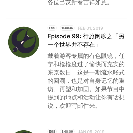
各位己亥新春吉祥如意。
FEB 01, 2019
E99
1:30:36
Episode 99: 行旅闲聊之「另
一个世界并不存在」
戴着游客专属的有色眼镜，任
宁和枪枪度过了愉快而充实的
东京数日。这是一期流水账式
的回溯，也是对自身记忆的重
访、再塑和加固。如果节目中
提到的地点和活动让你有话想
说，欢迎写邮件来。
JAN 05, 2019
E98
1:40:09