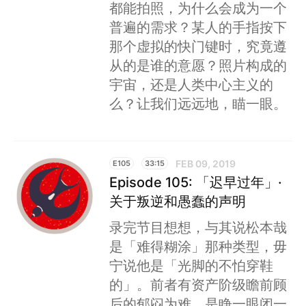
都能拍照，为什么会成为一个
普遍的需求？某人的手指按下
那个虚拟的快门键时，究竟遵
从的是谁的意愿？照片构成的
宇宙，还是人类中心主义的
么？让我们远远地，瞄一眼。
FEB 09, 2019
E105
33:15
Episode 105: 「迟早过年」·
关于叛逆和愚蠢的声明
录完节目想想，与其说松本哉
是「难得糊涂」那种类型，毋
宁说他是「光脚的不怕穿鞋
的」。前者有资产阶级瞻前顾
后的郁闷为难，是睁一眼闭一