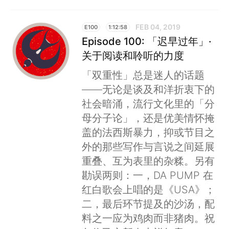
FEB 04, 2019
E100
1:12:58
Episode 100: 「迟早过年」·
关于阅读和聆听的力度
「双重性」总是迷人的话题
——无论是谈及和洋折衷下的
社会暗涌，流行文化里的「分
母分子论」，还是优美情怀掩
盖的法西斯暴力，抑或节目之
外的那些写作与言说之间延展
重叠、互为表里的杂糅。另有
勘误两则：一，DA PUMP 在
红白歌会上唱的是《USA》；
二，最后环节提及的沙汤，配
料之一应为鸡肉而非猪肉。祝