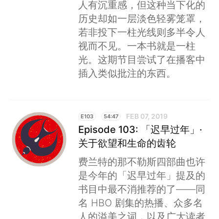
人有沉重感，但这种当下化的
历史却如一层淡色轻雾笼罩，
若非投下一柱光线则多半令人
视而不见。一本书就是一柱
光。这期节目尝试了在播客中
插入类似批注的东西。
FEB 07, 2019
E103
54:47
Episode 103: 「迟早过年」·
关于欲望和生命的齿轮
费兰特的那不勒斯四部曲也许
是今年的「迟早过年」提及的
书目中最不消推荐的了——同
名 HBO 剧集的热播、众多名
人的溢美之词，以及广大读者