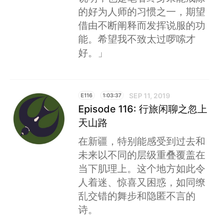
的好为人师的习惯之一，期望
借由不断阐释而发挥说服的功
能。希望我不致太过啰嗦才
好。」
SEP 11, 2019
E116
1:03:37
Episode 116: 行旅闲聊之忽上
天山路
在新疆，特别能感受到过去和
未来以不同的层级重叠覆盖在
当下肌理上。这个地方如此令
人着迷、惊喜又困惑，如同缭
乱交错的舞步和隐匿不言的
诗。