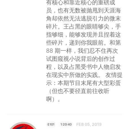
有核心和靠近核心的重磅成
员，也有无数被抛甩到天涯海
角却依然无法逃脱引力的微末
碎片。王占黑的眼睛够尖，手
指够细，能够发现并且捏着这
些碎片，递到你我眼前。和第
88 期一样，我们忍不住再次
试图窥视小说背后的创作过
程，以及占黑受书中人物启发
在现实中所做的实践。 友情提
示：本期节目末尾有大型彩蛋
（但也不要径直前往收听
啊）。
FEB 05, 2019
E101
1:20:40