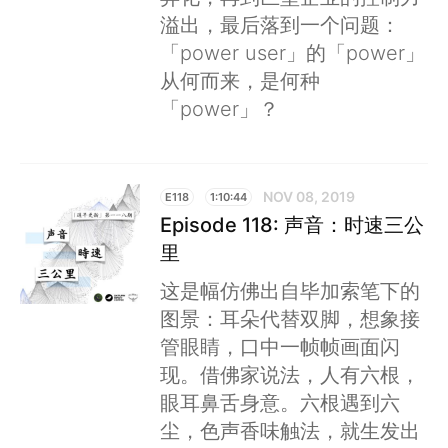
溢出，最后落到一个问题：
「power user」的「power」
从何而来，是何种
「power」？
NOV 08, 2019
E118
1:10:44
Episode 118: 声音：时速三公
里
这是幅仿佛出自毕加索笔下的
图景：耳朵代替双脚，想象接
管眼睛，口中一帧帧画面闪
现。借佛家说法，人有六根，
眼耳鼻舌身意。六根遇到六
尘，色声香味触法，就生发出