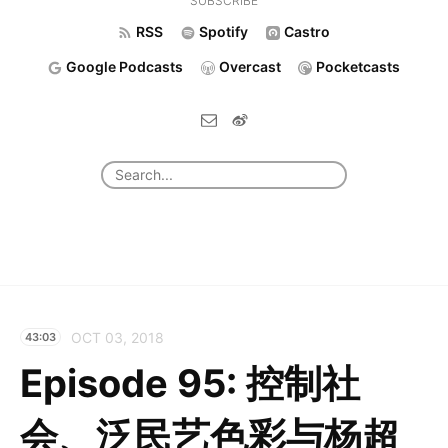
SUBSCRIBE
RSS
Spotify
Castro
Google Podcasts
Overcast
Pocketcasts
OCT 03, 2018
43:03
Episode 95: 控制社
会、泛民艺色彩与杨超