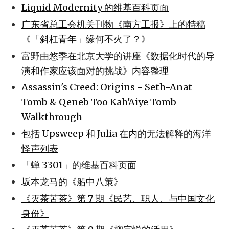
Liquid Modernity 的维基百科页面
广东省总工会机关刊物《南方工报》上的特稿
《「斜杠青年」缘何不火了？》
富野由悠季在北京大学的讲座《数据化时代的导
演和作家应该面对的挑战》内容整理
Assassin's Creed: Origins - Seth-Anat
Tomb & Qeneb Too Kah'Aiye Tomb
Walkthrough
包括 Upsweep 和 Julia 在内的无法解释的海洋
怪声列表
「蝉 3301」的维基百科页面
坂本龙马的《船中八策》
《灭茶苦茶》第 7 期《民艺、职人、与中国文化
身份》