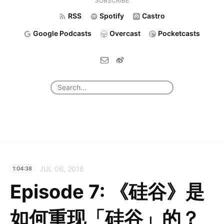
SUBSCRIBE
RSS
Spotify
Castro
Google Podcasts
Overcast
Pocketcasts
JUL 06, 2016
1:04:38
Episode 7: 《硅谷》是
如何重现「硅谷」的？