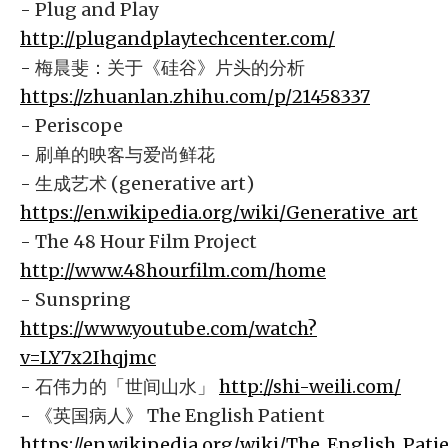
- Plug and Play
http://plugandplaytechcenter.com/
- 梅晨斐：关于《硅谷》片头的分析
https://zhuanlan.zhihu.com/p/21458337
- Periscope
- 刷单的映客与爱尚鲜花
- 生成艺术 (generative art)
https://en.wikipedia.org/wiki/Generative_art
- The 48 Hour Film Project
http://www.48hourfilm.com/home
- Sunspring
https://www.youtube.com/watch?
v=LY7x2Ihqjmc
- 石伟力的「世间山水」
http://shi-weili.com/
- 《英国病人》 The English Patient
https://en.wikipedia.org/wiki/The_English_Pati