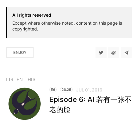
All rights reserved
Except where otherwise noted, content on this page is
copyrighted.
ENJOY
LISTEN THIS
JUL 01, 2016
E6
26:25
Episode 6: AI 若有一张不
老的脸