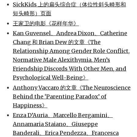
SickKids 上的扁头综合症（体位性斜头畸形和
短头畸形）页面
王家卫的电影《花样年华》
Kan Guvensel、Andrea Dixon、Catherine
Chang 和 Brian Dew 的文章《The
Relationship Among Gender Role Conflict,
Normative Male Alexithymia, Men’s
Friendship Discords With Other Men, and
Psychological Well-Being》
Anthony Vaccaro 的文章《The Neuroscience
Behind the ‘Parenting Paradox’ of
Happiness》
Enza D’Auria、Marcello Bergamini、
Annamaria Staiano、Giuseppe
Banderali、Erica Pendezza、Francesca