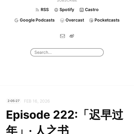
SUBSCRIBE
RSS
Spotify
Castro
Google Podcasts
Overcast
Pocketcasts
FEB 16, 2026
2:05:27
Episode 222:「迟早过
年」· 人之书