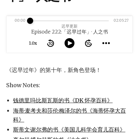
00:00
02:05:27
迟早更新
Episode 222:「迟早过年」· 人之书
1.0x
《迟早过年》的第十年，新角色登场！
Show Notes:
钱德里玛·比斯瓦斯的书《DK 怀孕百科》
海蒂·麦考夫和莎伦·梅泽尔的书《海蒂怀孕大百
科》
斯蒂文·谢尔弗的书《美国儿科学会育儿百科》