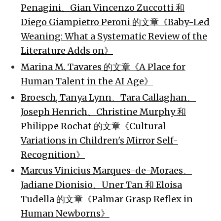
Penagini、Gian Vincenzo Zuccotti 和
Diego Giampietro Peroni 的文章《Baby-Led
Weaning: What a Systematic Review of the
Literature Adds on》
Marina M. Tavares 的文章《A Place for
Human Talent in the AI Age》
Broesch, Tanya Lynn、Tara Callaghan、
Joseph Henrich、Christine Murphy 和
Philippe Rochat 的文章《Cultural
Variations in Children's Mirror Self-
Recognition》
Marcus Vinicius Marques-de-Moraes、
Jadiane Dionisio、Uner Tan 和 Eloisa
Tudella 的文章《Palmar Grasp Reflex in
Human Newborns》