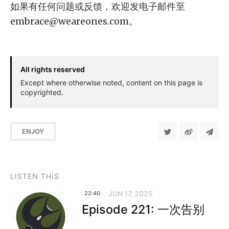
如果有任何问题或反馈，欢迎发电子邮件至
embrace@weareones.com
。
All rights reserved
Except where otherwise noted, content on this page is
copyrighted.
ENJOY
LISTEN THIS
JUN 17, 2025
22:40
Episode 221: 一次告别