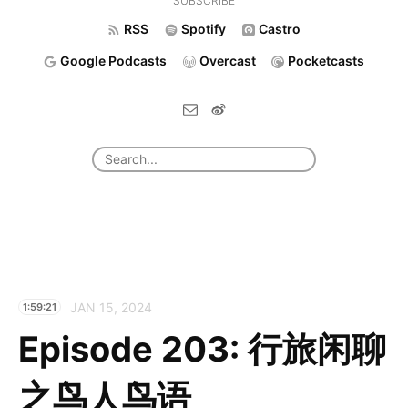
SUBSCRIBE
RSS
Spotify
Castro
Google Podcasts
Overcast
Pocketcasts
JAN 15, 2024
1:59:21
Episode 203: 行旅闲聊
之鸟人鸟语