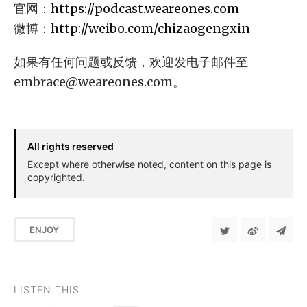
官网：
https://podcast.weareones.com
微博：
http://weibo.com/chizaogengxin
如果有任何问题或反馈，欢迎发电子邮件至
embrace@weareones.com
。
All rights reserved
Except where otherwise noted, content on this page is
copyrighted.
ENJOY
LISTEN THIS