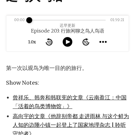
00:00
01:59:21
迟早更新
Episode 203: 行旅闲聊之鸟人鸟语
1.0x
第一次以观鸟为唯一目的的旅行。
Show Notes:
曾祥乐、韩奔和韩联宪的文章《云南盈江：中国
「活着的鸟类博物馆」》
高向宇的文章《他辞别帝都 走进雨林 与这个鲜为
人知的边陲小镇一起登上了国家地理杂志 | 聆听
守护者》