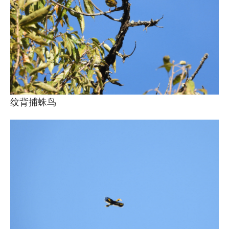
纹背捕蛛鸟