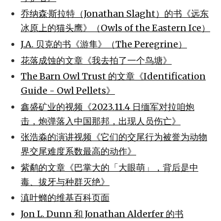
乔纳森·斯拉特（Jonathan Slaght）的书《远东
冰原上的猫头鹰》（Owls of the Eastern Ice）
J.A. 贝克的书《游隼》（The Peregrine）
花落成蚀的文章《我去拍了一个鸟塘》
The Barn Owl Trust 的文章《Identification
Guide - Owl Pellets》
鑫盛矿业的视频《2023.11.4 日缅军对拉咱炮
击，炮弹落入中国那邦，出现人员伤亡》
张浩淼的演讲视频《它们的交尾行为被誉为动物
界交尾难度系数最高的动作》
紫鹬的文章《巴掌大的「大眼萌」，背后是中
毒、拔牙与种群灭绝》
滇叶䗛的维基百科页面
Jon L. Dunn 和 Jonathan Alderfer 的书