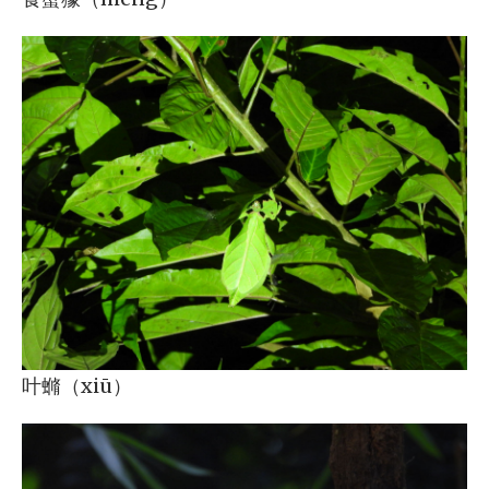
叶䗛（xiū）