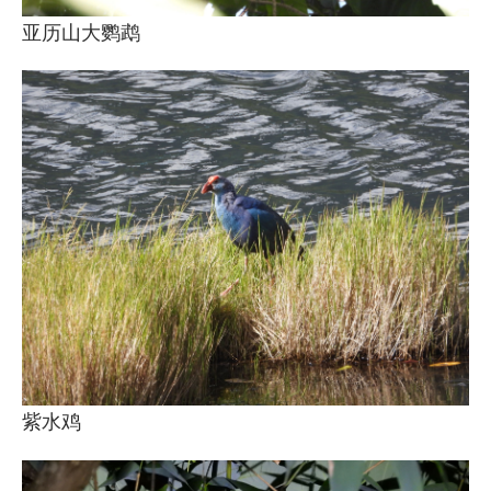
亚历山大鹦鹉
紫水鸡