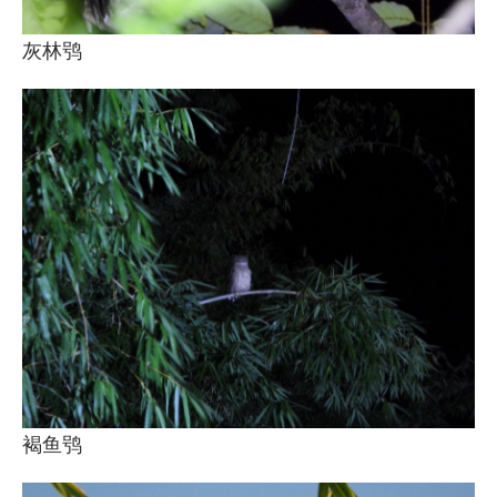
灰林鸮
褐鱼鸮