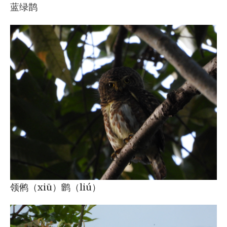
蓝绿鹊
领鸺（xiū）鹠（liú）