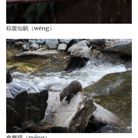
棕腹仙鹟（wēng）
食蟹獴（méng）