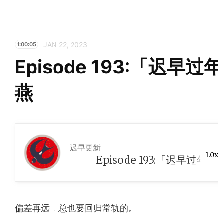
JAN 22, 2023
1:00:05
Episode 193:「迟早
燕
迟早更新
1.0x
 恰恰小报：燕
偏差再远，总也要回归常轨的。