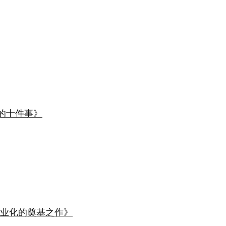
》
跑鞋的十件事》
业化的奠基之作》