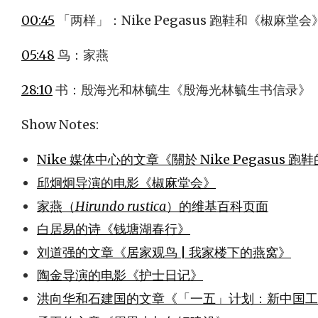
00:45
「两样」：Nike Pegasus 跑鞋和《椒麻堂会
05:48
鸟：家燕
28:10
书：殷海光和林毓生《殷海光林毓生书信录》
Show Notes:
Nike 媒体中心的文章《關於 Nike Pegasus 
邱炯炯导演的电影《椒麻堂会》
家燕（
Hirundo rustica
）的维基百科页面
白居易的诗《钱塘湖春行》
刘道强的文章《居家观鸟 | 我家楼下的燕窝》
陶金导演的电影《护士日记》
洪向华和石建国的文章《「一五」计划：新中国工