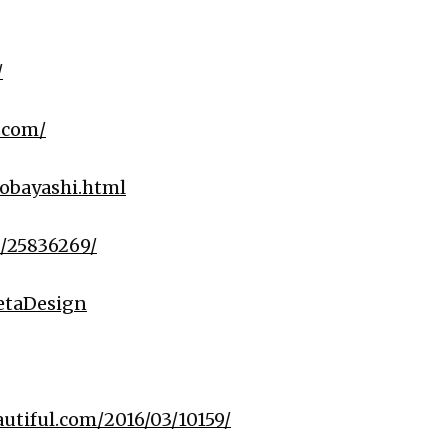
/
.com/
kobayashi.html
t/25836269/
MetaDesign
utiful.com/2016/03/10159/