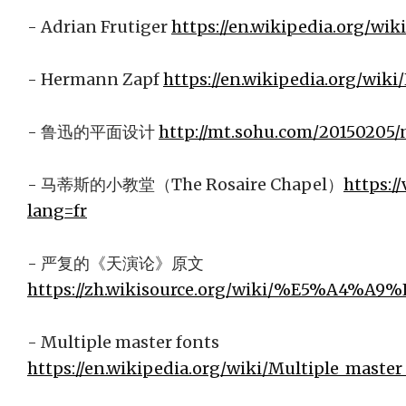
- Adrian Frutiger
https://en.wikipedia.org/wik
- Hermann Zapf
https://en.wikipedia.org/wik
- 鲁迅的平面设计
http://mt.sohu.com/20150205
- 马蒂斯的小教堂（The Rosaire Chapel）
https:/
lang=fr
- 严复的《天演论》原文
https://zh.wikisource.org/wiki/%E5%A4
- Multiple master fonts
https://en.wikipedia.org/wiki/Multiple_master