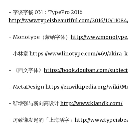
- 字谈字畅 031：TypePro 2016
http://www.typeisbeautiful.com/2016/10/11084
- Monotype（蒙纳字体）
http://www.monotype
- 小林章
https://www.linotype.com/469/akira-
- 《西文字体》
https://book.douban.com/subjec
- MetaDesign
https://en.wikipedia.org/wiki/
- 靳埭强与靳刘高设计
http://www.klandk.com/
- 厉致谦发起的「上海活字」
http://www.typeisbea