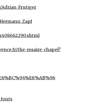
i/Adrian_Frutiger
i/Hermann_Zapf
/n408662290.shtml
/vence.fr/the-rosaire-chapel?
%A9%E6%BC%94%E8%AB%96
_fonts