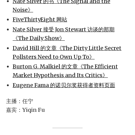
Nate Silver 的书《The Signal and the
Noise》
FiveThirtyEight 网站
Nate Silver 接受 Jon Stewart 访谈的那期
《The Daily Show》
David Hill 的文章《The Dirty Little Secret
Pollsters Need to Own Up To》
Burton G. Malkiel 的文章《The Efficient
Market Hypothesis and Its Critics》
Eugene Fama 的诺贝尔奖获得者资料页面
主播：任宁
嘉宾：Yiqin Fu