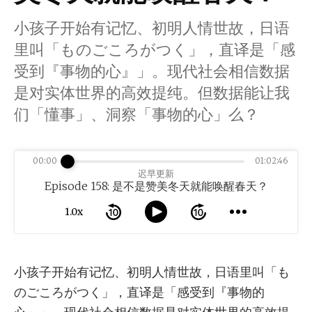
小孩子开始有记忆、初明人情世故，日语
里叫「ものごころがつく」，直译是「感
受到『事物的心』」。现代社会相信数据
是对实体世界的高效提纯。但数据能让我
们「懂事」、洞察「事物的心」么？
00:00
01:02:46
迟早更新
Episode 158: 是不是赞美冬天就能唤醒春天？
1.0x
小孩子开始有记忆、初明人情世故，日语里叫「も
のごころがつく」，直译是「感受到『事物的