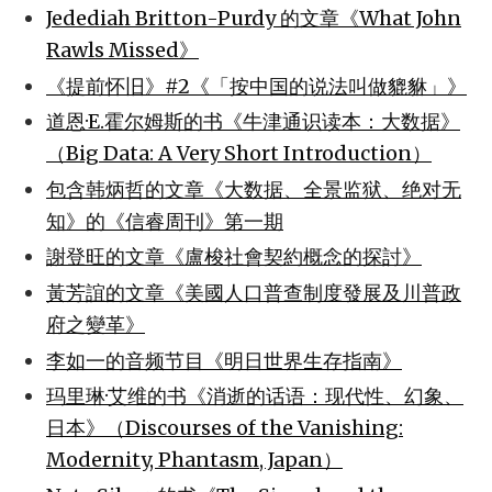
Jedediah Britton-Purdy 的文章《What John
Rawls Missed》
《提前怀旧》#2《「按中国的说法叫做貔貅」》
道恩·E.霍尔姆斯的书《牛津通识读本：大数据》
（Big Data: A Very Short Introduction）
包含韩炳哲的文章《大数据、全景监狱、绝对无
知》的《信睿周刊》第一期
謝登旺的文章《盧梭社會契約概念的探討》
黃芳誼的文章《美國人口普查制度發展及川普政
府之變革》
李如一的音频节目《明日世界生存指南》
玛里琳·艾维的书《消逝的话语：现代性、幻象、
日本》（Discourses of the Vanishing:
Modernity, Phantasm, Japan）