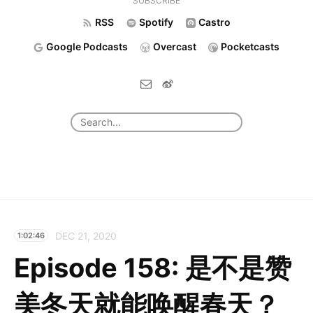
SUBSCRIBE
RSS
Spotify
Castro
Google Podcasts
Overcast
Pocketcasts
DEC 21, 2020
1:02:46
Episode 158: 是不是赞
美冬天就能唤醒春天？