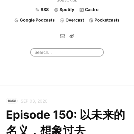
SUBSCRIBE
RSS
Spotify
Castro
Google Podcasts
Overcast
Pocketcasts
SEP 03, 2020
10:58
Episode 150: 以未来的
名义，想象过去