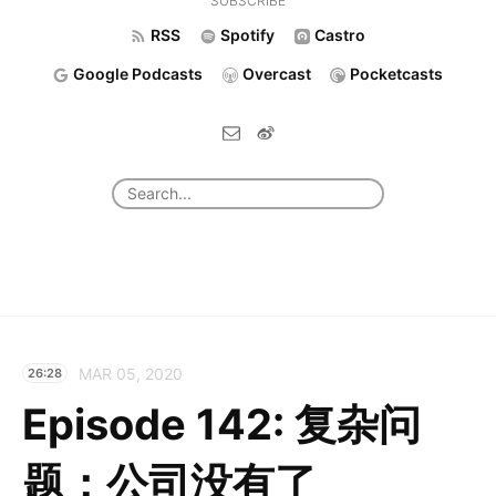
SUBSCRIBE
RSS
Spotify
Castro
Google Podcasts
Overcast
Pocketcasts
MAR 05, 2020
26:28
Episode 142: 复杂问
题：公司没有了