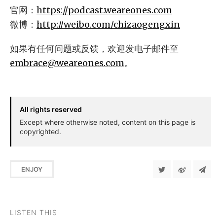
官网：
https://podcast.weareones.com
微博：
http://weibo.com/chizaogengxin
如果有任何问题或反馈，欢迎发电子邮件至
embrace@weareones.com
。
All rights reserved
Except where otherwise noted, content on this page is
copyrighted.
ENJOY
LISTEN THIS