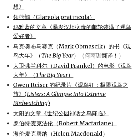
想》
领燕鸻（Glareola pratincola）
玛雅蓝的文章《暴发汉坦病毒的邮轮装满了观鸟
爱好者》
马克·奥布马赛克（Mark Obmascik）的书《观
鸟大年》（
The Big Year
）（何雨珈翻译！）
大卫·弗兰科尔（David Frankel）的电影《观鸟
大年》（
The Big Year
）
Owen Reiser 的纪录片《观鸟狂：极限观鸟之
旅》(
Listers: A Glimpse Into Extreme
Birdwatching
)
大阳的文章《世纪公园神话之鸟降临》
罗伯特·麦克法伦（Robert Macfarlane）
海伦·麦克唐纳（Helen Macdonald）