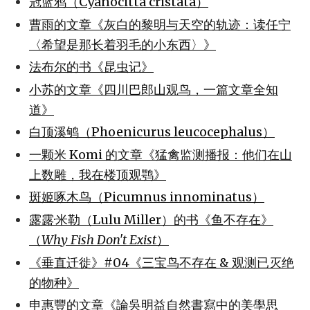
冠蓝鸦（Cyanocitta cristata）
曹雨的文章《灰白的黎明与天空的轨迹：读任宁
〈希望是那长着羽毛的小东西〉》
法布尔的书《昆虫记》
小苏的文章《四川巴郎山观鸟，一篇文章全知
道》
白顶溪鸲（Phoenicurus leucocephalus）
一颗米 Komi 的文章《猛禽监测播报：他们在山
上数雕，我在楼顶观鹗》
斑姬啄木鸟（Picumnus innominatus）
露露·米勒（Lulu Miller）的书《鱼不存在》
（
Why Fish Don't Exist
）
《垂直迁徙》#04《三宝鸟不存在 & 观测已灭绝
的物种》
申惠豐的文章《論吳明益自然書寫中的美學思