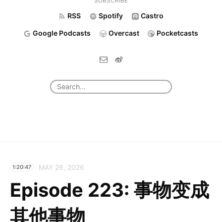
SUBSCRIBE
RSS
Spotify
Castro
Google Podcasts
Overcast
Pocketcasts
MAY 26, 2026
1:20:47
Episode 223: 事物变成
其他事物