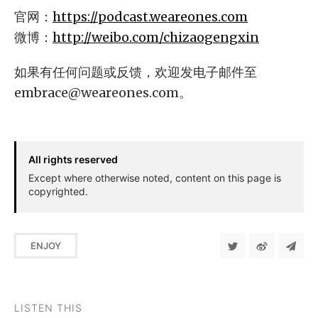
官网：
https://podcast.weareones.com
微博：
http://weibo.com/chizaogengxin
如果有任何问题或反馈，欢迎发电子邮件至
embrace@weareones.com
。
All rights reserved
Except where otherwise noted, content on this page is
copyrighted.
ENJOY
LISTEN THIS