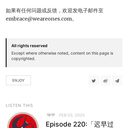
如果有任何问题或反馈，欢迎发电子邮件至
embrace@weareones.com
。
All rights reserved
Except where otherwise noted, content on this page is
copyrighted.
ENJOY
LISTEN THIS
FEB 03, 2025
12:17
Episode 220:「迟早过