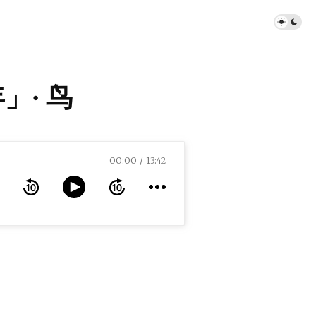
年」· 鸟
00:00
13:42