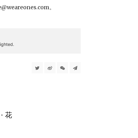
e@weareones.com
。
ighted.
· 花