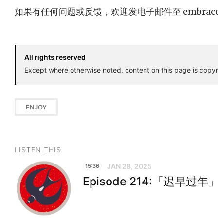
如果有任何问题或反馈，欢迎发电子邮件至
embrac
All rights reserved
Except where otherwise noted, content on this page is copyr
ENJOY
LISTEN THIS
JAN 28, 2025
15:36
Episode 214:「迟早过年」