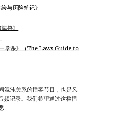
手绘与历险笔记》
与海兽》
》
课》（The Laws Guide to
间混沌关系的播客节目，也是风
奇心的音频记录。我们希望通过这档播
悉。