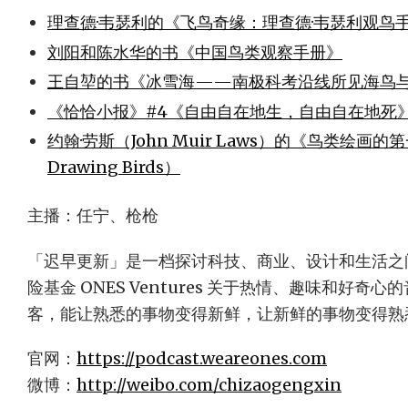
理查德·韦瑟利的《飞鸟奇缘：理查德·韦瑟利观鸟
刘阳和陈水华的书《中国鸟类观察手册》
王自堃的书《冰雪海——南极科考沿线所见海鸟
《恰恰小报》#4《自由自在地生，自由自在地死
约翰·劳斯（John Muir Laws）的《鸟类绘画的第一堂
Drawing Birds）
主播：任宁、枪枪
「迟早更新」是一档探讨科技、商业、设计和生活之
险基金 ONES Ventures 关于热情、趣味和好
客，能让熟悉的事物变得新鲜，让新鲜的事物变得熟
官网：
https://podcast.weareones.com
微博：
http://weibo.com/chizaogengxin