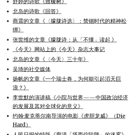
舒婷的诗歌《致橡树》
北岛的诗歌《回答》
商震的文章《〈朦胧诗选〉：禁锢时代的精神松
绑》
张世维的文章《朦胧诗：从「不懂」读起 》
《今天》网站上的《今天》杂志大事记
北岛的文章《〈今天〉三十年》
吴琦的社交媒体
扬帆的文章《一个瑞士卷，为何能引起滔天巨
浪？》
李世默的演讲稿《小院与世界——中国政治经济
的发展及其对全球化的意义》
约翰·麦克蒂尔南导演的电影《虎胆龙威》（Die
Hard）
人民日报的特版《廓清「塔西佗陷阱」的迷雾》