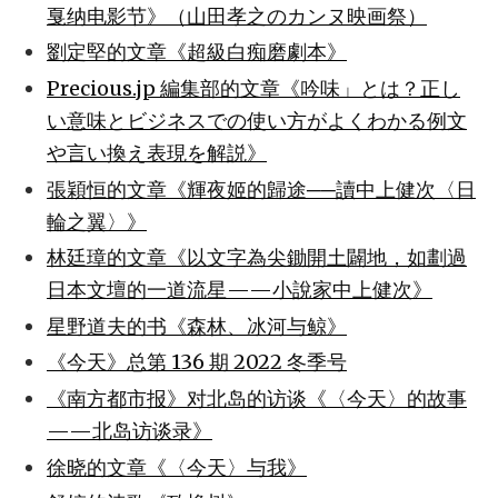
戛纳电影节》（山田孝之のカンヌ映画祭）
劉定堅的文章《超級白痴磨劇本》
Precious.jp 編集部的文章《吟味」とは？正し
い意味とビジネスでの使い方がよくわかる例文
や言い換え表現を解説》
張穎恒的文章《輝夜姬的歸途──讀中上健次〈日
輪之翼〉》
林廷璋的文章《以文字為尖鋤開土闢地，如劃過
日本文壇的一道流星——小說家中上健次》
星野道夫的书《森林、冰河与鲸》
《今天》总第 136 期 2022 冬季号
《南方都市报》对北岛的访谈《〈今天〉的故事
——北岛访谈录》
徐晓的文章《〈今天〉与我》