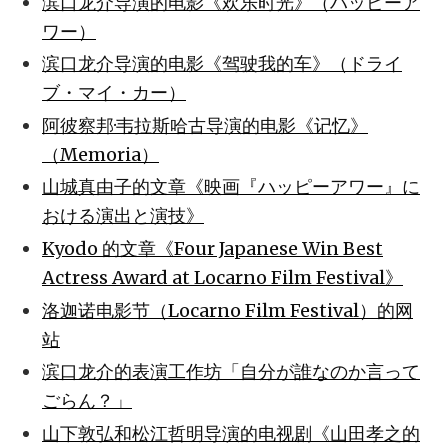
滨口龙介导演的电影《欢乐时光》（ハッピーア
ワー）
滨口龙介导演的电影《驾驶我的车》（ドライ
ブ・マイ・カー）
阿彼察邦·韦拉斯哈古导演的电影《记忆》
（Memoria）
山城真由子的文章《映画『ハッピーアワー』に
おける演出と演技》
Kyodo 的文章《Four Japanese Win Best
Actress Award at Locarno Film Festival》
洛迦诺电影节（Locarno Film Festival）的网
站
滨口龙介的表演工作坊「自分が誰なのか言って
ごらん？」
山下敦弘和松江哲明导演的电视剧《山田孝之的