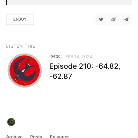
ENJOY
LISTEN THIS
FEB 14, 2024
54:20
Episode 210: -64.82,
-62.87
Archive
Posts
Episodes