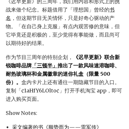
《迟早更新》的三周年，我们用内容和形式上的挑
战来做个纪念。标题借用了「理想国」曾经的
书
名
，但这期节目无关情怀，只是好奇心驱动的产
物。「在自己身上克服」有点内观苦修的意味，但
它毕竟还是积极的，至少觉得有事能做，而且尚可
以期待好的结果。
作为节目三周年的特别企划，
《迟早更新》联合新
锐咖啡品牌
「三顿半」
推出了一款风味速溶咖啡、
耐热玻璃杯和金属徽章的迷你礼盒（限量 500
份）。
盒内卡片上还有通往一期隐藏节目的入口。
复制「¢1aHfY6LOlto¢」打开手机淘宝 app，即可
进入购买页面。
Show Notes:
采文编著的书《顺势而为——雷军传》