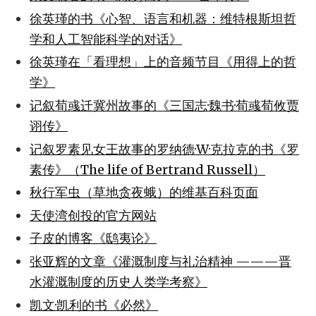
徐英瑾的书《心智、语言和机器：维特根斯坦哲
学和人工智能科学的对话》
徐英瑾在「看理想」上的音频节目《用得上的哲
学》
记叙荀彧迁冀州故事的《三国志·魏书·荀彧荀攸贾
诩传》
记叙罗素见女王故事的罗纳德·W·克拉克的书《罗
素传》（The life of Bertrand Russell）
秋行军虫（草地贪夜蛾）的维基百科页面
天使湾创投的官方网站
子皮的博客《鸱夷论》
张亚辉的文章《灌溉制度与礼治精神 ———晋
水灌溉制度的历史人类学考察》
凯文·凯利的书《必然》