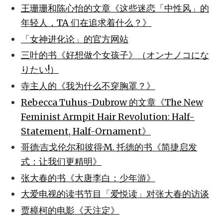
王珊珊和陈心怡的文章《这些迷恋「中性风」的
年轻人，TA 们在追求着什么？》
「女神进化论」的官方网站
三叶的书《好想做个女孩子》（オンナノコにな
りたい!）
寺主人的《我为什么不穿胸罩？》
Rebecca Tuhus-Dubrow 的文章《The New
Feminist Armpit Hair Revolution: Half-
Statement, Half-Ornament》
哥德·吉戈伦尔和彼得·M. 托德的书《简捷启发
式：让我们更精明》
张大春的书《大唐李白：少年游》
大爱电视的读书节目「爱悦读」对张大春的访谈
贾樟柯的电影《天注定》