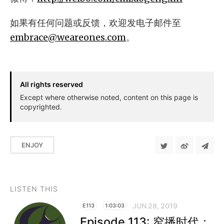
如果有任何问题或反馈，欢迎发电子邮件至
embrace@weareones.com
。
All rights reserved
Except where otherwise noted, content on this page is
copyrighted.
ENJOY
LISTEN THIS
JUN 28, 2019
E113
1:03:03
Episode 113: 窄播时代：