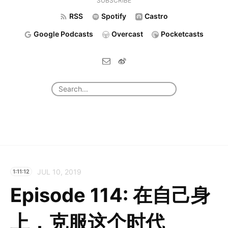
SUBSCRIBE
RSS
Spotify
Castro
Google Podcasts
Overcast
Pocketcasts
JUL 10, 2019
1:11:12
Episode 114: 在自己身
上，克服这个时代